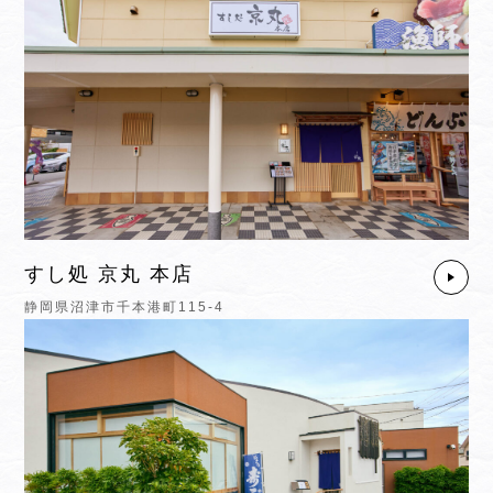
すし処 京丸 本店
静岡県沼津市千本港町115-4