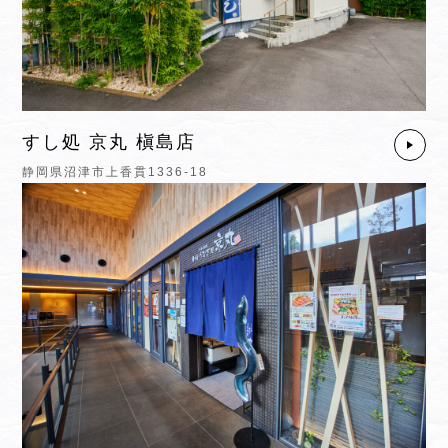
すし処 京丸 槇島店
静岡県沼津市上香貫1336-18